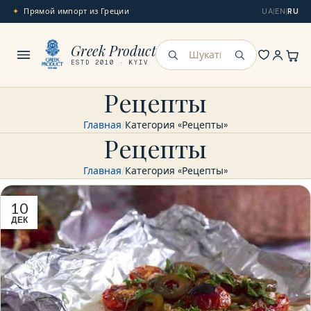
Прямой импорт из Греции
UA
|
EN
|
RU
Меню
Greek Product
Искать
ESTD 2010 · KYIV
Рецепты
Главная
Категория «Рецепты»
Рецепты
Главная
Категория «Рецепты»
10
ДЕК