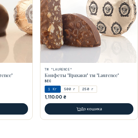
ТМ "LAURENCE"
rence"
Конфеты "Врахаки" тм "Laurence"
ВЕС
1 Кг
500 г
250 г
1,110.00
₴
До кошика