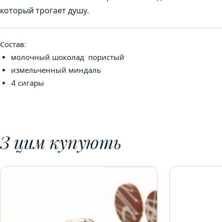
который трогает душу.
Состав:
молочный шоколад пористый
измельченный миндаль
4 сигары
З цим купують