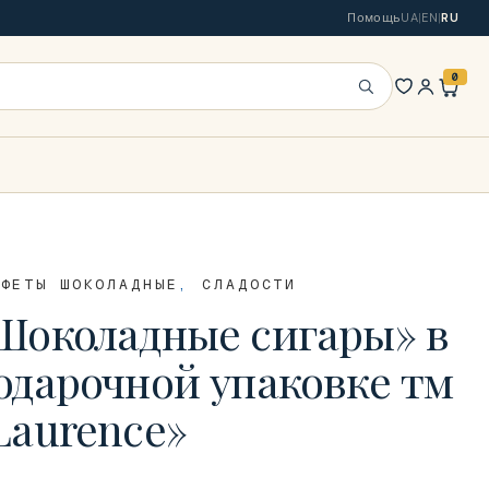
Помощь
UA
|
EN
|
RU
0
Искать
НФЕТЫ ШОКОЛАДНЫЕ
,
СЛАДОСТИ
Шоколадные сигары» в
одарочной упаковке тм
Laurence»