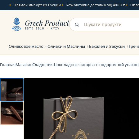
Прямой импорт из Греции
Безкоштовна доставка від 4800 ₴
Опла
Greek Product
ESTD 2010 · KYIV
Оливковое масло
Оливки и Маслины
Бакалея и Закуски
Греч
Главная
Магазин
Сладости
«Шоколадные сигары» в подарочной упаковк