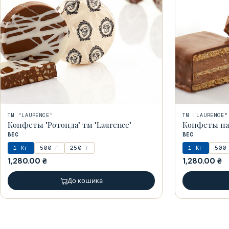
ТМ "LAURENCE"
ТМ "LAURENCE"
Конфеты "Ротонда" тм "Laurence"
Конфеты пар
ВЕС
ВЕС
1 Кг
500 г
250 г
1 Кг
500
1,280.00
₴
1,280.00
₴
До кошика