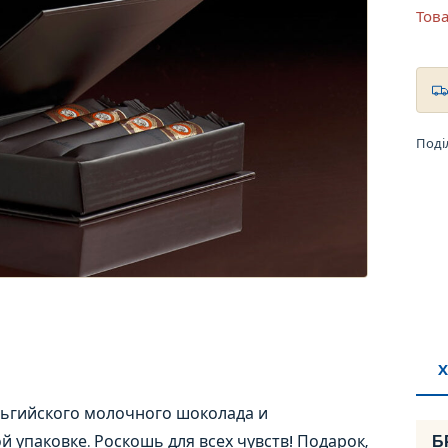
Това
Поді
Х
ьгийского молочного шоколада и
Б
упаковке. Роскошь для всех чувств! Подарок,