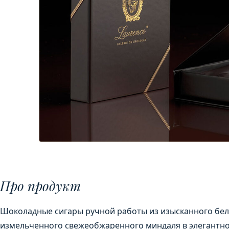
Про продукт
Шоколадные сигары ручной работы из изысканного бел
измельченного свежеобжаренного миндаля в элегантной 