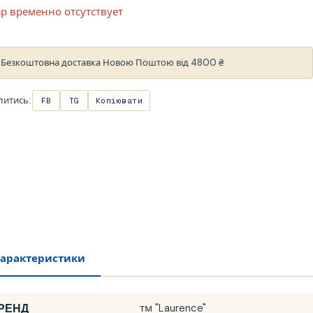
р временно отсутствует
Безкоштовна доставка Новою Поштою від 4800 ₴
литись:
FB
TG
Копіювати
арактеристики
РЕНД
тм "Laurence"