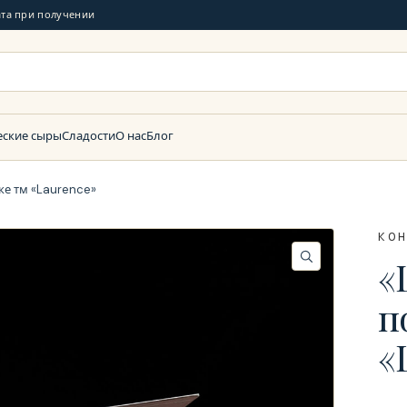
та при получении
еские сыры
Сладости
О нас
Блог
е тм «Laurence»
КО
«
п
«