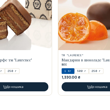
ТМ "LAURENCE"
фе тм "Laurence"
Мандарин в шоколаде "Lau
ВЕС
 г
250 г
1 Кг
500 г
250 г
1,330.00
₴
До кошика
До кошика