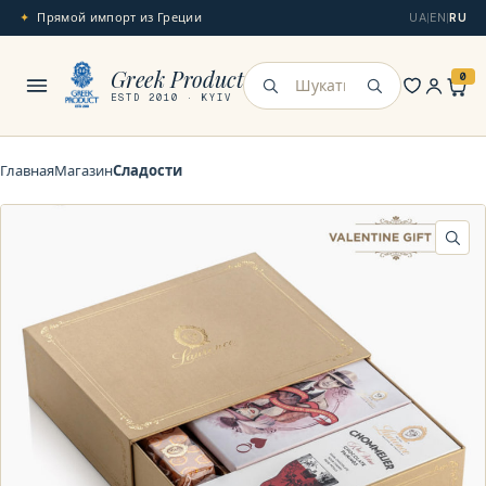
Прямой импорт из Греции
UA
|
EN
|
RU
Меню
Greek Product
0
Искать
ESTD 2010 · KYIV
Главная
Магазин
Сладости