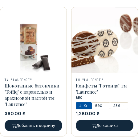
ТМ "LAURENCE"
ТМ "LAURENCE"
Шоколадные батончики
Конфеты "Ротонда" тм
"Toffiq" с карамелью и
"Laurence"
арахисовой пастой тм
ВЕС
"Laurence"
1 Кг
500 г
250 г
360.00
₴
1,280.00
₴
Добавить в корзину
До кошика