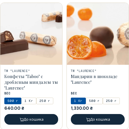
ТМ "LAURENCE"
ТМ "LAURENCE"
Конфеты "Taboo" c
Мандарин в шоколаде
дробленым миндалем тм
"Laurence"
"Laurence"
ВЕС
ВЕС
500 г
1 Кг
250 г
1 Кг
500 г
250 г
640.00
₴
1,330.00
₴
До кошика
До кошика