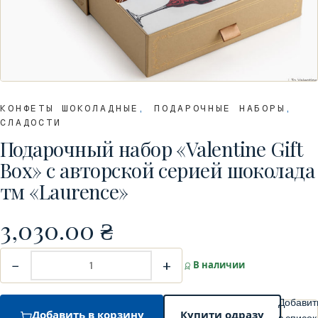
КОНФЕТЫ ШОКОЛАДНЫЕ
,
ПОДАРОЧНЫЕ НАБОРЫ
,
СЛАДОСТИ
Подарочный набор «Valentine Gift
Box» c авторской серией шоколада
тм «Laurence»
3,030.00
₴
−
+
В наличии
Добавит
Добавить в корзину
Купити одразу
в список