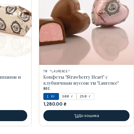
ТМ "LAURENCE"
ципаном и
Конфеты "Strawberry Heart" с
клубничным муссом тм "Laurence"
ВЕС
1 Кг
500 г
250 г
1,280.00
₴
До кошика