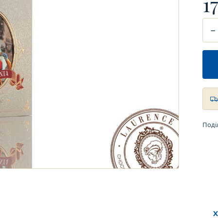
1
−
Поді
Х