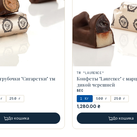
ТМ "LAURENCE"
рубочки "Сигаретки" тм
Конфеты "Laurence" с мар
дикой черешней
ВЕС
 г
250 г
1 Кг
500 г
250 г
1,280.00
₴
До кошика
До кошика