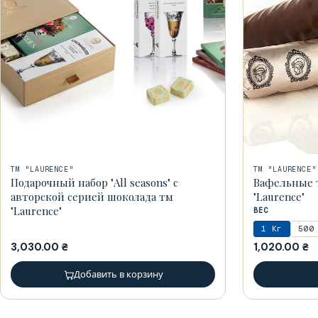
ТМ "LAURENCE"
ТМ "LAURENCE"
Подарочный набор "All seasons" c
Вафельные т
авторской серией шоколада тм
"Laurence"
"Laurence"
ВЕС
1 Кг
500
3,030.00
₴
1,020.00
₴
Добавить в корзину