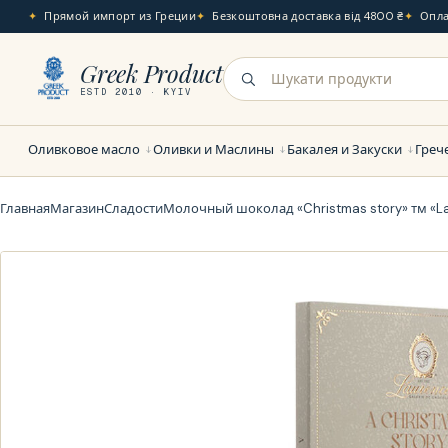
Прямой импорт из Греции
Безкоштовна доставка від 4800 ₴
Опла
Greek Product
ESTD 2010 · KYIV
Оливковое масло
Оливки и Маслины
Бакалея и Закуски
Греч
Главная
Магазин
Сладости
Молочный шоколад «Christmas story» тм «L