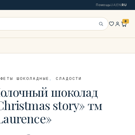
Помощь
UA
|
EN
|
RU
0
Искать
НФЕТЫ ШОКОЛАДНЫЕ
,
СЛАДОСТИ
олочный шоколад
Christmas story» тм
Laurence»