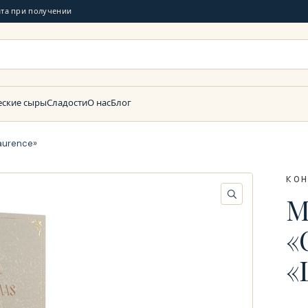
та при получении
еские сыры
Сладости
О нас
Блог
aurence»
КО
М
«
«