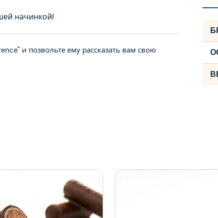
шей начинкой!
Б
nce" и позвольте ему рассказать вам свою
О
В