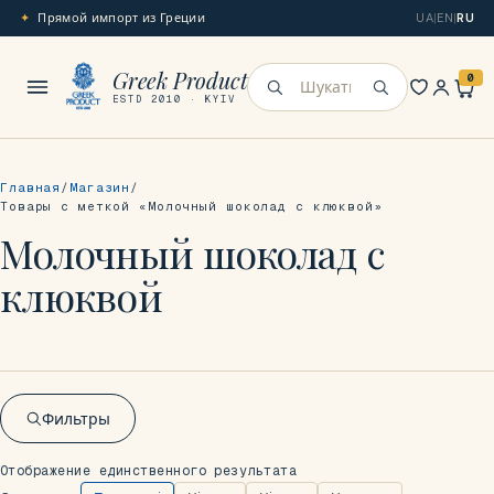
Прямой импорт из Греции
UA
|
EN
|
RU
Меню
Greek Product
0
Искать
ESTD 2010 · KYIV
Главная
Магазин
Товары с меткой «Молочный шоколад с клюквой»
Молочный шоколад с
клюквой
Фильтры
Отображение единственного результата