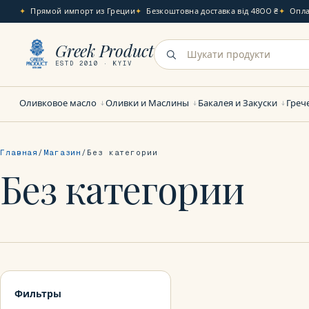
Прямой импорт из Греции
Безкоштовна доставка від 4800 ₴
Опла
Greek Product
ESTD 2010 · KYIV
Оливковое масло
Оливки и Маслины
Бакалея и Закуски
Греч
Главная
Магазин
Без категории
Без категории
Фильтры