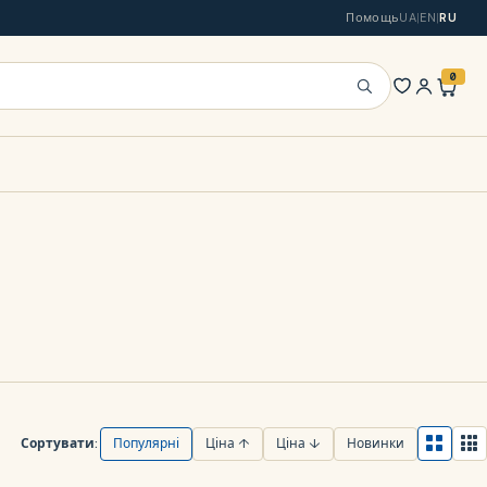
Помощь
UA
|
EN
|
RU
0
Искать
Сортувати:
Популярні
Ціна ↑
Ціна ↓
Новинки