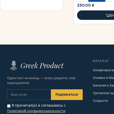
250.00
₴
До
КАТАЛОГ
Greek Product
Оливковое м
Оливки и М
Один лист на місяць — сезон, рецепти, нові
надходження.
Бакалея и За
Греческие с
Сладости
Я прочитал(а) и соглашаюсь с
Политикой конфиденциальности