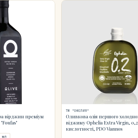
ТМ "ОФЕЛИЯ"
ра вірджин преміум
Оливкова олія першого холодно
 "Foufas"
віджиму Ophelia Extra Virgin, 0,
кислотності, PDO Viannos
 мл