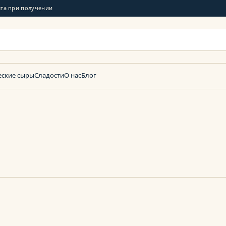
та при получении
еские сыры
Сладости
О нас
Блог