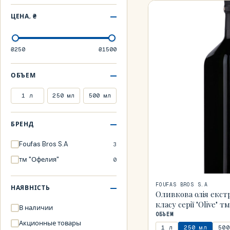
ЦЕНА, ₴
₴250
₴1500
ОБЪЕМ
1 л
250 мл
500 мл
БРЕНД
Foufas Bros S.A
3
тм "Офелия"
0
FOUFAS BROS S.A
НАЯВНІСТЬ
Оливкова олія екст
класу серії "Olive" тм
В наличии
ОБЪЕМ
Акционные товары
1 л
250 мл
500