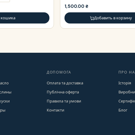
1,500.00
₴
 кошика
Добавить в корзину
ДОПОМОГА
ПРО Н
асло
Оплата та доставка
Історія
аслины
Публічна оферта
Виробни
куски
Правила та умови
Сертифі
ыры
Контакти
Блог