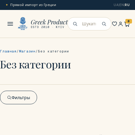
Прямой импорт из Греции
UA
|
EN
|
RU
Меню
Greek Product
0
Искать
ESTD 2010 · KYIV
Главная
Магазин
Без категории
Без категории
Фильтры