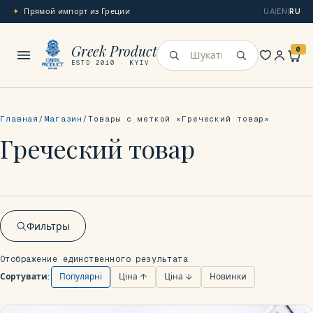
Прямой импорт из Греции
UA
|
EN
|
RU
Меню
Greek Product
0
Искать
ESTD 2010 · KYIV
Главная
Магазин
Товары с меткой «Греческий товар»
Греческий товар
Фильтры
Отображение единственного результата
Сортувати:
Популярні
Ціна ↑
Ціна ↓
Новинки