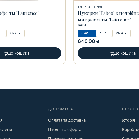
ТМ "LAURENCE"
фе тм "Laurence"
Цукерки "Taboo" з подрібн
мигдалем тм "Laurence"
ВАГА
 г
250 г
500 г
1 Кг
250 г
640.00
₴
До кошика
До кошика
ДОПОМОГА
ПРО Н
ія
Оплата та доставка
Історія
аслини
Публічна оферта
Виробни
акуски
Правила та умови
Сертифі