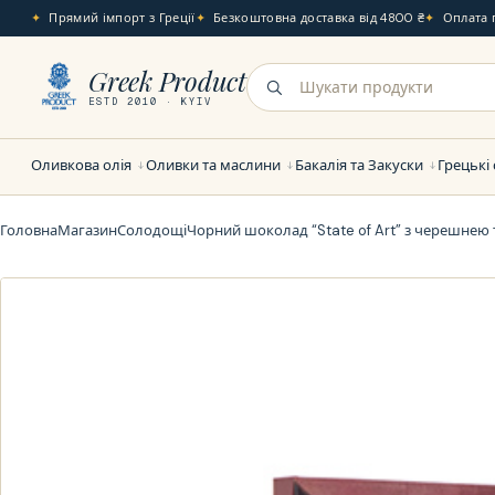
Прямий імпорт з Греції
Безкоштовна доставка від 4800 ₴
Оплата 
Greek Product
ESTD 2010 · KYIV
Оливкова олія
Оливки та маслини
Бакалія та Закуски
Грецькі
Головна
Магазин
Солодощі
Чорний шоколад “State of Art” з черешнею 