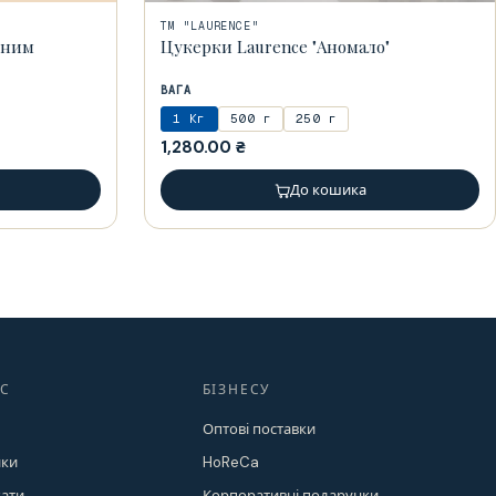
ТМ "LAURENCE"
еним
Цукерки Laurence "Аномало"
ВАГА
1 Кг
500 г
250 г
1,280.00
₴
До кошика
АС
БІЗНЕСУ
Оптові поставки
ки
HoReCa
кати
Корпоративні подарунки