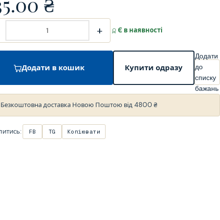
35.00
₴
+
Є в наявності
Додати
до
Додати в кошик
Купити одразу
списку
бажань
Безкоштовна доставка Новою Поштою від 4800 ₴
литись:
FB
TG
Копіювати