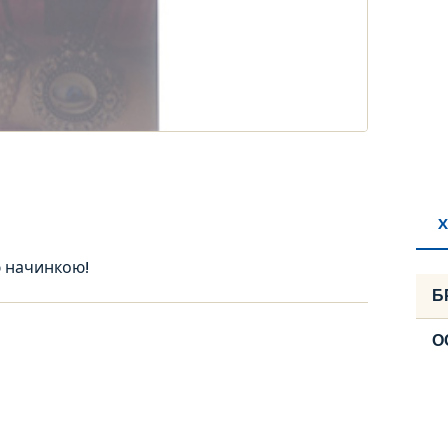
Х
ю начинкою!
Б
О