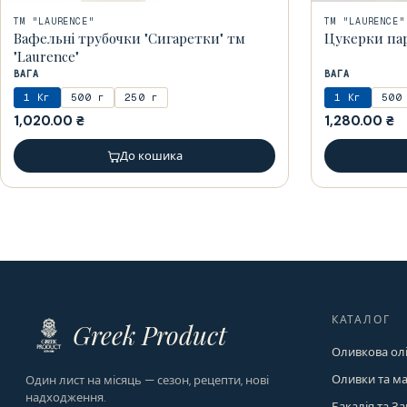
ТМ "LAURENCE"
ТМ "LAURENCE"
Вафельні трубочки "Сигаретки" тм
Цукерки пар
"Laurence"
ВАГА
ВАГА
1 Кг
500 г
250 г
1 Кг
500
1,020.00
₴
1,280.00
₴
До кошика
КАТАЛОГ
Greek Product
Оливкова ол
Оливки та м
Один лист на місяць — сезон, рецепти, нові
надходження.
Бакалія та З