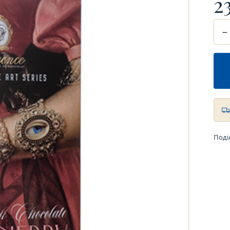
2
−
Поді