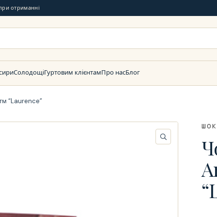
при отриманні
 сири
Солодощі
Гуртовим клієнтам
Про нас
Блог
тм “Laurence”
ШО
Ч
A
“