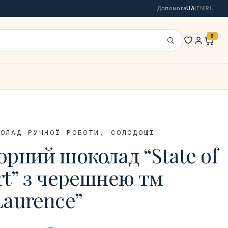
Допомога
UA
|
EN
|
RU
0
Шукати
КОЛАД РУЧНОЇ РОБОТИ
,
СОЛОДОЩІ
орний шоколад “State of
rt” з черешнею тм
Laurence”