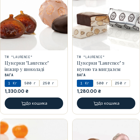
ТМ "LAURENCE"
ТМ "LAURENCE"
Цукерки "Laurence"
Цукерки "Laurence" з
інжир у шоколаді
нугою та мигдалем
ВАГА
ВАГА
1 Кг
500 г
250 г
1 Кг
500 г
250 г
1,330.00
₴
1,280.00
₴
До кошика
До кошика