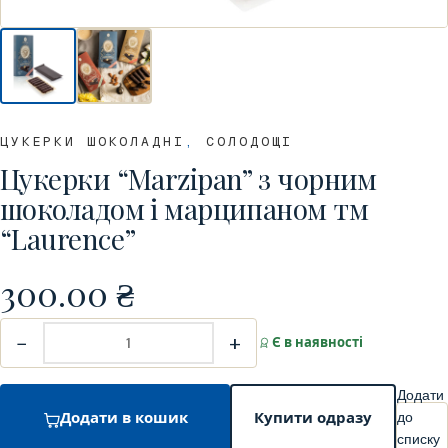
ЦУКЕРКИ ШОКОЛАДНІ
,
СОЛОДОЩІ
Цукерки “Marzipan” з чорним
шоколадом і марципаном тм
“Laurence”
300.00
₴
−
+
Є в наявності
Додати
до
Додати в кошик
Купити одразу
списку