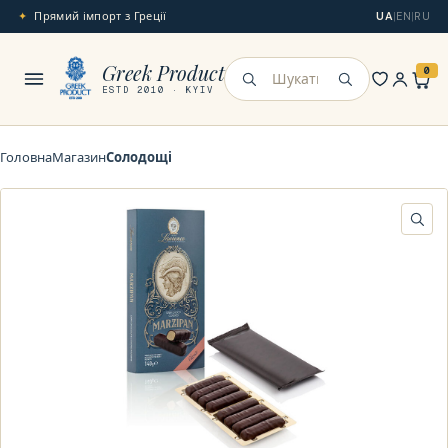
Прямий імпорт з Греції
UA
|
EN
|
RU
Меню
Greek Product
0
Шукати
ESTD 2010 · KYIV
Головна
Магазин
Солодощі