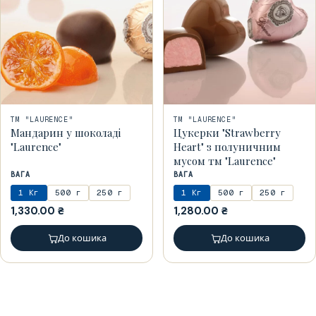
ТМ "LAURENCE"
ТМ "LAURENCE"
Мандарин у шоколаді
Цукерки "Strawberry
"Laurence"
Heart" з полуничним
мусом тм "Laurence"
ВАГА
ВАГА
1 Кг
500 г
250 г
1 Кг
500 г
250 г
1,330.00
₴
1,280.00
₴
До кошика
До кошика