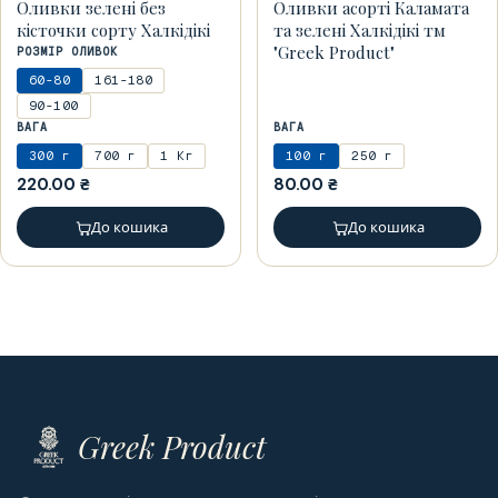
Оливки зелені без
Оливки асорті Каламата
кісточки сорту Халкідікі
та зелені Халкідікі тм
"Greek Product"
РОЗМІР ОЛИВОК
60-80
161-180
90-100
ВАГА
ВАГА
300 г
700 г
1 Кг
100 г
250 г
220.00
₴
80.00
₴
До кошика
До кошика
Greek Product