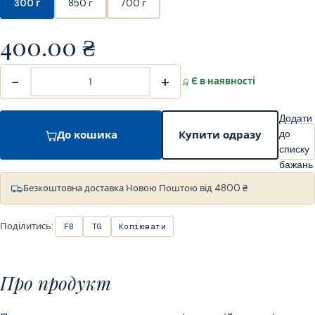
300 г
850 г
700 г
400.00
₴
−
+
Є в наявності
Додати
до
До кошика
Купити одразу
списку
бажань
Безкоштовна доставка Новою Поштою від 4800 ₴
Поділитись:
FB
TG
Копіювати
Про продукт