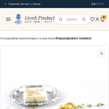
Прямий імпорт з Греції
UA
|
EN
|
RU
Меню
Greek Product
0
Шукати
ESTD 2010 · KYIV
Головна
Магазин
Оливки та маслини
Фаршировані оливки