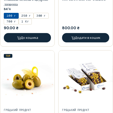
лимона
ВАГА
100 г
250 г
300 г
700 г
1 Кг
90.00
₴
800.00
₴
До кошика
Додати в кошик
TOP
ГРЕЦЬКИЙ ПРОДУКТ
ГРЕЦЬКИЙ ПРОДУКТ