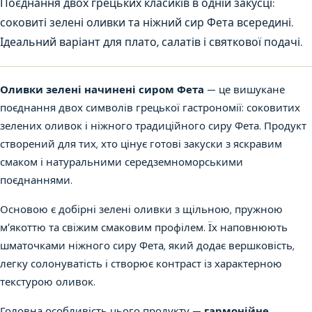
Поєднання двох грецьких класиків в одній закусці:
соковиті зелені оливки та ніжний сир Фета всередині.
Ідеальний варіант для плато, салатів і святкової подачі.
Оливки зелені начинені сиром Фета
— це вишукане
поєднання двох символів грецької гастрономії: соковитих
зелених оливок і ніжного традиційного сиру Фета. Продукт
створений для тих, хто цінує готові закуски з яскравим
смаком і натуральними середземноморськими
поєднаннями.
Основою є добірні зелені оливки з щільною, пружною
м’якоттю та свіжим смаковим профілем. Їх наповнюють
шматочками ніжного сиру Фета, який додає вершковість,
легку солонуватість і створює контраст із характерною
текстурою оливок.
Головна особливість цього продукту —
гармонійне