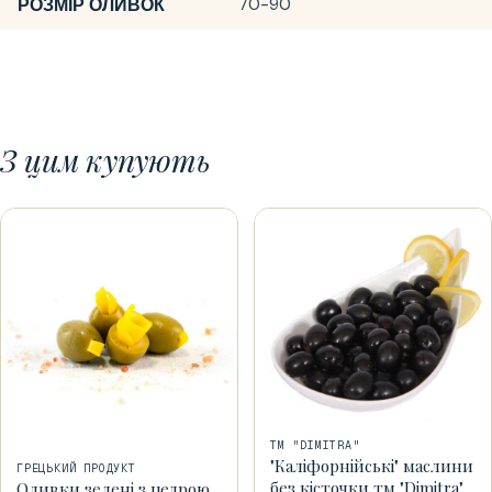
РОЗМІР ОЛИВОК
70-90
З цим купують
ТМ "DIMITRA"
"Каліфорнійські" маслини
ГРЕЦЬКИЙ ПРОДУКТ
без кісточки тм "Dimitra"
Оливки зелені з цедрою